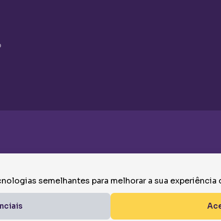
o
nologias semelhantes para melhorar a sua experiência
Termos de Uso
nciais
Ace
DOS E ASSESSORIAS, CNPJ: 46.908.359/0001-