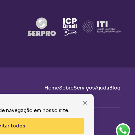
Home
Sobre
Serviços
Ajuda
Blog
 de navegação em nosso site.
•
itar todos
VOLTAR AO
TOPO