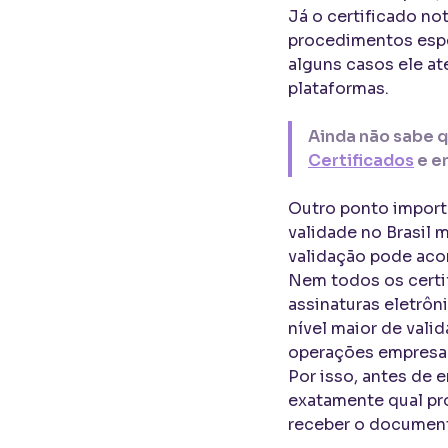
Já o certificado no
procedimentos espec
alguns casos ele at
plataformas.
Ainda não sabe q
Certificados
e e
Outro ponto importa
validade no Brasil
validação pode aco
Nem todos os certi
assinaturas eletrô
nível maior de vali
operações empresari
Por isso, antes de 
exatamente qual pro
receber o documen