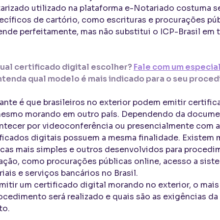
tarizado utilizado na plataforma e-Notariado costuma s
íficos de cartório, como escrituras e procurações públ
ende perfeitamente, mas não substitui o ICP-Brasil em 
ual certificado digital escolher?
Fale com um especial
ntenda qual modelo é mais indicado para o seu procedi
nte é que brasileiros no exterior podem emitir certific
 mesmo morando em outro país. Dependendo da documen
ntecer por videoconferência ou presencialmente com a
ficados digitais possuem a mesma finalidade. Existem 
nicas mais simples e outros desenvolvidos para proce
dação, como procurações públicas online, acesso a sis
ais e serviços bancários no Brasil.
emitir um certificado digital morando no exterior, o mai
cedimento será realizado e quais são as exigências da i
to.