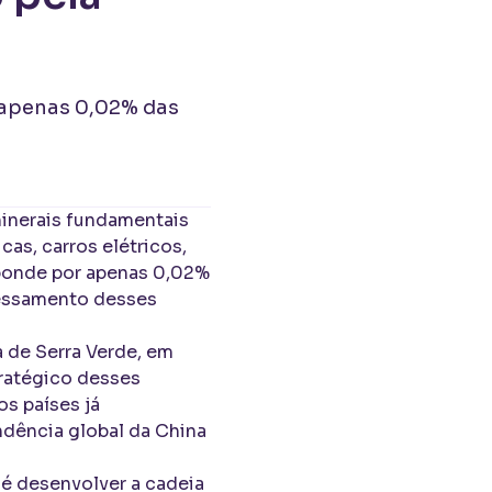
z apenas 0,02% das
minerais fundamentais
cas, carros elétricos,
sponde por apenas 0,02%
cessamento desses
a de Serra Verde, em
tratégico desses
os países já
ndência global da China
 é desenvolver a cadeia