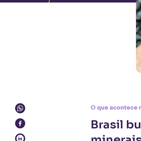
O que acontece n
Brasil b
minerai