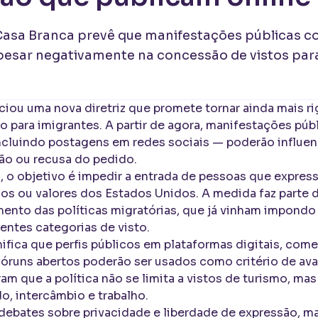
 Casa Branca prevê que manifestações públicas c
esar negativamente na concessão de vistos para
iou uma nova diretriz que promete tornar ainda mais ri
to para imigrantes. A partir de agora, manifestações pú
ncluindo postagens em redes sociais — poderão influen
ão ou recusa do pedido.
 o objetivo é impedir a entrada de pessoas que expres
dãos ou valores dos Estados Unidos. A medida faz part
ento das políticas migratórias, que já vinham impondo
entes categorias de visto.
nifica que perfis públicos em plataformas digitais, come
óruns abertos poderão ser usados como critério de ava
am que a política não se limita a vistos de turismo, ma
o, intercâmbio e trabalho.
debates sobre privacidade e liberdade de expressão, m