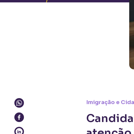
Imigração e Cid
Candidat
atenção 