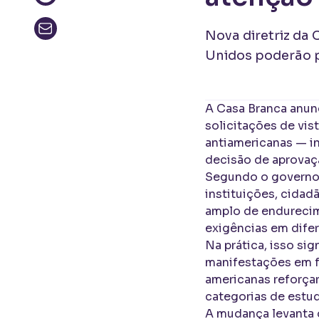
Nova diretriz da
Unidos poderão p
A Casa Branca anunc
solicitações de vis
antiamericanas — i
decisão de aprovaç
Segundo o governo,
instituições, cida
amplo de endurecim
exigências em difer
Na prática, isso sig
manifestações em f
americanas reforçar
categorias de estud
A mudança levanta 