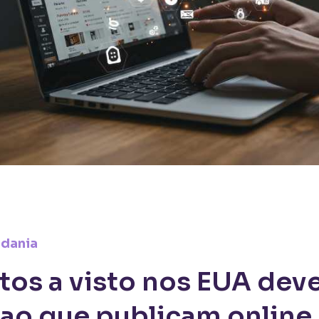
adania
os a visto nos EUA dev
ao que publicam online