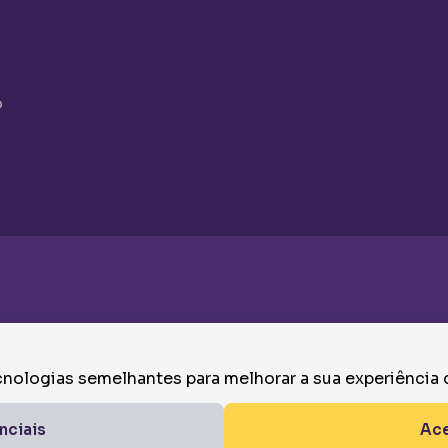
o
nologias semelhantes para melhorar a sua experiência
Termos de Uso
nciais
Ace
DOS E ASSESSORIAS, CNPJ: 46.908.359/0001-