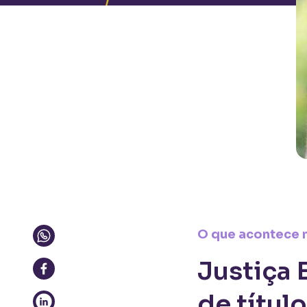
O que acontece n
Justiça 
de títul