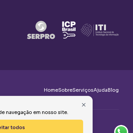
Home
Sobre
Serviços
Ajuda
Blog
 de navegação em nosso site.
•
itar todos
VOLTAR AO