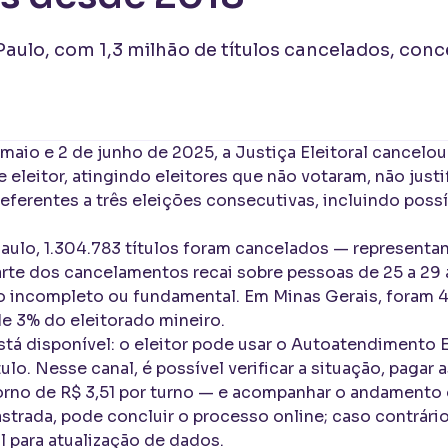
Paulo, com 1,3 milhão de títulos cancelados, con
 maio e 2 de junho de 2025, a Justiça Eleitoral cancel
e eleitor, atingindo eleitores que não votaram, não just
eferentes a três eleições consecutivas, incluindo possí
aulo, 1.304.783 títulos foram cancelados — representa
arte dos cancelamentos recai sobre pessoas de 25 a 29
 incompleto ou fundamental. Em Minas Gerais, foram 49
e 3% do eleitorado mineiro.
está disponível: o eleitor pode usar o Autoatendimento E
tulo. Nesse canal, é possível verificar a situação, pagar
rno de R$ 3,51 por turno — e acompanhar o andamento d
strada, pode concluir o processo online; caso contrário,
l para atualização de dados.