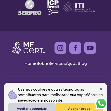
Home
Sobre
Serviços
Ajuda
Blog
© 2026 - Todos os direitos reservados MF CERTIFICADOS
Usamos cookies e outras tecnologias
E ASSESSORIAS, CNPJ: 46.908.359/0001-62
semelhantes para melhorar a sua experiência de
Termos de Uso
Política de Privacidade
navegação em nosso site.
VOLTAR AO TOPO
Aceitar essenciais
Aceitar todos