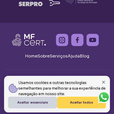
Home
Sobre
Serviços
Ajuda
Blog
© 2026 - Todos os direitos reservados MF CERTIFICADOS
Usamos cookies e outras tecnologias
E ASSESSORIAS, CNPJ: 46.908.359/0001-62
semelhantes para melhorar a sua experiência de
Termos de Uso
Política de Privacidade
navegação em nosso site.
VOLTAR AO TOPO
Aceitar essenciais
Aceitar todos