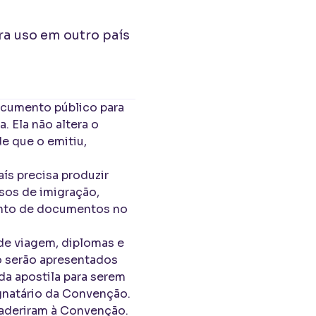
ra uso em outro país
ocumento público para
. Ela não altera o
e que o emitiu,
s precisa produzir
sos de imigração,
ento de documentos no
 de viagem, diplomas e
o serão apresentados
da apostila para serem
ignatário da Convenção.
e aderiram à Convenção.