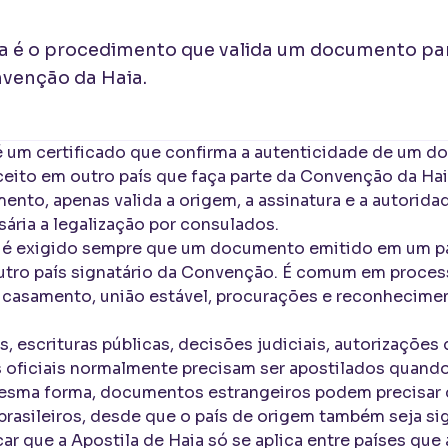
ia é o procedimento que valida um documento pa
nvenção da Haia.
 é um certificado que confirma a autenticidade de um d
ceito em outro país que faça parte da Convenção da Haia
to, apenas valida a origem, a assinatura e a autoridad
ária a legalização por consulados.
é exigido sempre que um documento emitido em um paí
outro país signatário da Convenção. É comum em proces
, casamento, união estável, procurações e reconhecim
s, escrituras públicas, decisões judiciais, autorizações
oficiais normalmente precisam ser apostilados quand
 mesma forma, documentos estrangeiros podem precisar 
brasileiros, desde que o país de origem também seja s
ar que a Apostila de Haia só se aplica entre países qu