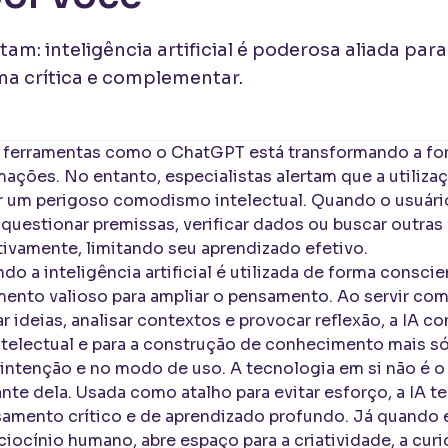
rtam: inteligência artificial é poderosa aliada pa
ma crítica e complementar.
e ferramentas como o ChatGPT está transformando a f
ções. No entanto, especialistas alertam que a utilizaç
r um perigoso comodismo intelectual. Quando o usuário
uestionar premissas, verificar dados ou buscar outras 
ivamente, limitando seu aprendizado efetivo.
do a inteligência artificial é utilizada de forma consci
mento valioso para ampliar o pensamento. Ao servir com
r ideias, analisar contextos e provocar reflexão, a IA co
telectual e para a construção de conhecimento mais só
 intenção e no modo de uso. A tecnologia em si não é o
nte dela. Usada como atalho para evitar esforço, a IA te
amento crítico e de aprendizado profundo. Já quand
ocínio humano, abre espaço para a criatividade, a curi